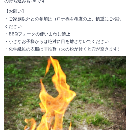
の持ち込みもOKです
【お願い】
・ご家族以外との参加はコロナ禍を考慮の上、慎重にご検討
ください
・BBQフォークの使いまわし禁止
・小さなお子様からは絶対に目を離さないでください
・化学繊維の衣服は非推奨（火の粉が付くと穴が空きます）