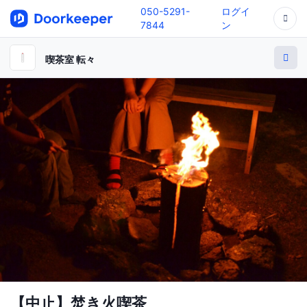
050-5291-
ログイ
7844
ン
喫茶室 転々
【中止】焚き火喫茶