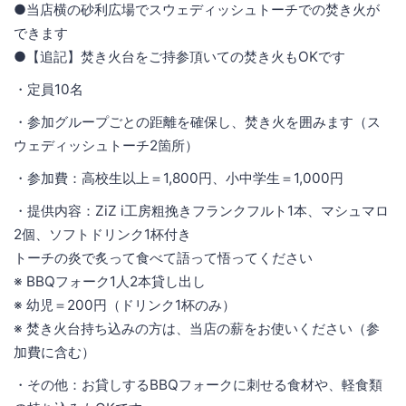
●当店横の砂利広場でスウェディッシュトーチでの焚き火が
できます
●【追記】焚き火台をご持参頂いての焚き火もOKです
・定員10名
・参加グループごとの距離を確保し、焚き火を囲みます（ス
ウェディッシュトーチ2箇所）
・参加費：高校生以上＝1,800円、小中学生＝1,000円
・提供内容：ZiZ i工房粗挽きフランクフルト1本、マシュマロ
2個、ソフトドリンク1杯付き
トーチの炎で炙って食べて語って悟ってください
※ BBQフォーク1人2本貸し出し
※ 幼児＝200円（ドリンク1杯のみ）
※ 焚き火台持ち込みの方は、当店の薪をお使いください（参
加費に含む）
・その他：お貸しするBBQフォークに刺せる食材や、軽食類